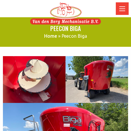
PEECON BIGA
Home
»
Peecon Biga